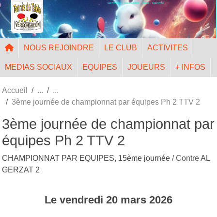
Convivialité - Accessibilité - Mixité - Sportivité
Panneau de gestion des cookies
NOUS REJOINDRE
LE CLUB
ACTIVITES
MEDIAS SOCIAUX
EQUIPES
JOUEURS
+ INFOS
Accueil
3ème journée de championnat par équipes Ph 2 TTV 2
3ème journée de championnat par
équipes Ph 2 TTV 2
CHAMPIONNAT PAR EQUIPES, 15ème journée
/ Contre
AL
GERZAT 2
Le
vendredi
20
mars
2026